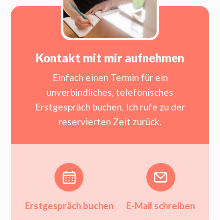
Kontakt mit mir aufnehmen
Einfach einen Termin für ein
unverbindliches, telefonisches
Erstgespräch buchen. Ich rufe zu der
reservierten Zeit zurück.
Erstgespräch buchen
E-Mail schreiben